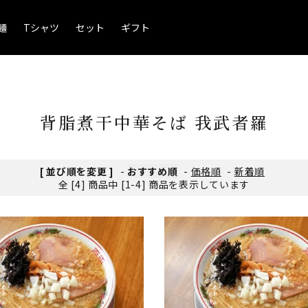
麺
Tシャツ
セット
ギフト
背脂煮干中華そば 我武者羅
[ 並び順を変更 ]
-
おすすめ順
-
価格順
-
新着順
全 [4] 商品中 [1-4] 商品を表示しています