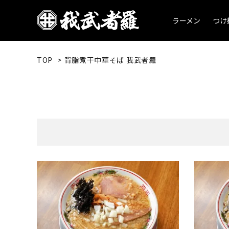
ラーメン
つけ
TOP
>
背脂煮干中華そば 我武者羅