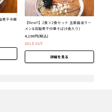
脂煮干中華
【New!!】2食×2食セット 生姜醤油ラー
メン&背脂煮干中華そば(4食入り)
4,100円(税込)
SOLD OUT
詳細を見る