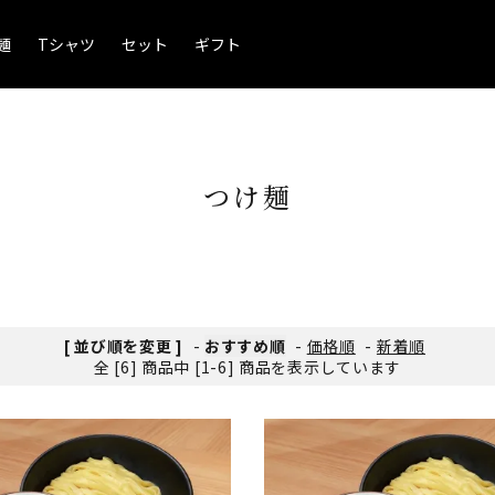
麺
Tシャツ
セット
ギフト
つけ麺
[ 並び順を変更 ]
-
おすすめ順
-
価格順
-
新着順
全 [6] 商品中 [1-6] 商品を表示しています