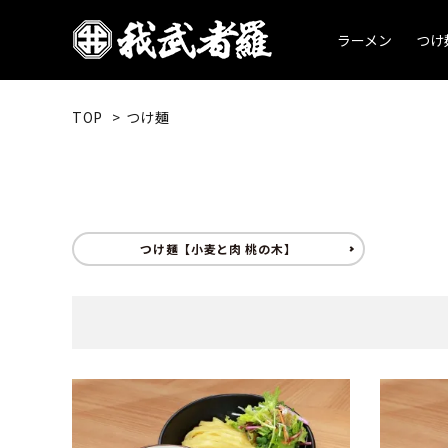
ラーメン
つけ
TOP
>
つけ麺
つけ麺【小麦と肉 桃の木】