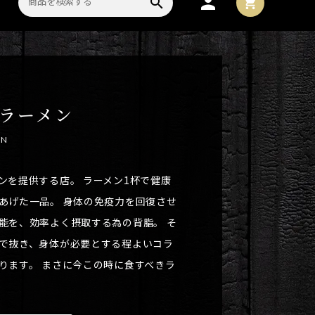
person
search
shopping_cart
ラーメン
EN
ンを提供する店。 ラーメン1杯で健康
あげた一品。 身体の免疫力を回復させ
能を、効率よく摂取する為の背脂。 そ
で抜き、身体が必要とする程よいコラ
ります。 まさに今この時に食すべきラ