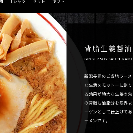
麺
Tシャツ
セット
ギフト
背脂生姜醤油
GINGER SOY SAUCE RAM
新潟長岡のご当地ラーメ
な生活をモットーに創り
る効果が絶大な生姜の効
の背脂も油脂分を限界ま
ーゲンとして仕上げてあ
ーメンです。