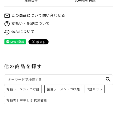
販売価格
3,000円(税込)
この商品について問い合わせる
mail_outline
支払い・配送について
help_outline
返品について
settings_backup_restore
他の商品を探す
search
背脂ラーメン・つけ麺
醤油ラーメン・つけ麺
3食セット
背脂煮干中華そば 我武者羅