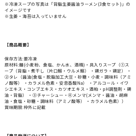
※冷凍スープの写真は「背脂生姜醤油ラーメン(3食セット)」の
イメージです
※生姜・海苔は入っていません
【商品概要】
保存方法:要冷凍
原材料:麺(小麦粉、食塩、かん水、酒精)・具入りスープ（①ス
ープ（背脂・煮干し（片口鰯・ウルメ鰯） ・鶏ガラ・鶏足） ・
②タレ（醤油(食塩・脱脂加工大豆・砂糖・小麦・調味料（アミ
ノ酸等） ・カラメル色素・安息香酸Na） ・アルコール・イワ
シエキス・コンブエキス・カツオエキス・酒粕・pH調整剤・鶏
油・背脂） ・③チャーシュー・④メンマ(メンマ・醤油・胡麻
油・食塩・砂糖・調味料（アミノ酸等） ・カラメル色素））
賞味期限:枠外に記載
【商品発送について】