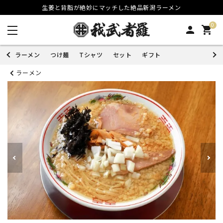
生姜と背脂が絶妙にマッチした絶品新潟ラーメン
0
person
shopping_cart
ラーメン
つけ麺
Tシャツ
セット
ギフト
ラーメン